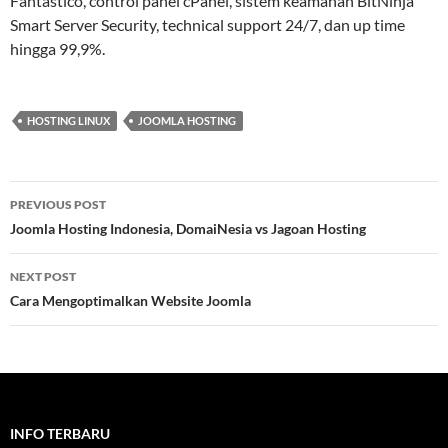
Fantastico, control panel cPanel, sistem keamanan BitNinja
Smart Server Security, technical support 24/7, dan up time
hingga 99,9%.
HOSTING LINUX
JOOMLA HOSTING
Post
PREVIOUS POST
navigation
Joomla Hosting Indonesia, DomaiNesia vs Jagoan Hosting
NEXT POST
Cara Mengoptimalkan Website Joomla
INFO TERBARU